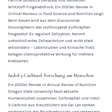
Familie (
Brassica oleracea
) und denselben
Wirkstoff-Fingerabdruck. Ein 2023er Review in
Critical Reviews in Food Science and Nutrition
zeigt:
Beim Kauen wird aus dem Glucosinolat
Glucoraphanin das Isothiocyanat Sulforaphan
freigesetzt. Es reguliert Zellzyklen, hemmt
unkontrolliertes Zellwachstum und wirkt stark
antioxidativ – Laborstudien und klinische Trials
belegen chemoprotektive Wirkung für mehrere
Krebsarten.
Indol-3-Carbinol: Forschung am Menschen
Ein 2025er Review in
Annual Review of Nutrition
(Oregon State University) fasst aktuelle
Humanstudien zusammen: Sulforaphan und Indol-
3-Carbinol aus Kreuzblütern wie Gai Lan senken
nachweislich das Brustkrebsrisiko und verbessern