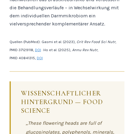
die Behandlungsverläufe – in Wechselwirkung mit
dem individuellen Darmmikrobiom ein
vielversprechender komplementärer Ansatz.
Quellen (PubMed): Gasmi et al. (2023),
Crit Rev Food Sci Nutr
,
PMID 37129118,
DOI
· Ho et al. (2025),
Annu Rev Nutr
,
PMID 40841315,
DOI
WISSENSCHAFTLICHER
HINTERGRUND — FOOD
SCIENCE
„These flowering heads are full of
glucosinolates, polyphenols, minerals,