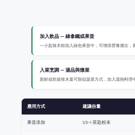
加入飲品 — 綠拿鐵或果昔
一小匙辣木粉加入綠色果昔中，可增添營養層次，
入菜烹調 — 湯品與燉菜
新鮮或乾燥辣木葉可類似菠菜方式，加入溫熱料理
應用方式
建議份量
果昔添加
1/2–1 茶匙粉末