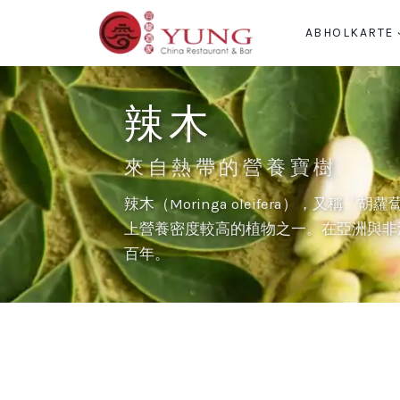
Zum
ABHOLKARTE
Inhalt
springen
辣木
來自熱帶的營養寶樹
辣木（Moringa oleifera），又
上營養密度較高的植物之一。在亞洲與非
百年。