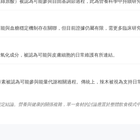
與綠原酸）被認為可能參與自由基調節過程，此為營養科學中持續研
可能與血糖穩定機制存在關聯，但目前證據仍屬有限，需更多臨床研
與抗氧化成分，被認為可能與皮膚細胞的日常維護有所連結。
營養素被認為可能參與能量代謝相關過程。傳統上，辣木被視為支持日
確定結論。營養與健康的關係複雜，單一食材的討論應置於整體飲食模式