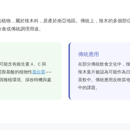
種生長快速的植物，屬於辣木科，原產於南亞地區。傳統上，辣木的多個
飲食或傳統調理用途。
傳統應用
能含有維生素 A、C 與
在部分傳統飲食文化中，
需胺基酸的植物性
蛋白質
——
辣木葉片被認為可能作為
因種植環境、採收時機與處
茶飲中。傳統應用反映當
中的課題。