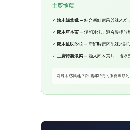
主廚推薦
✓
辣木綠拿鐵
— 結合新鮮蔬果與辣木粉
✓
辣木草本茶
— 溫和沖泡，適合餐後放
✓
辣木風味沙拉
— 新鮮時蔬搭配辣木調
✓
主廚特製燉菜
— 融入辣木葉片，增添
對辣木感興趣？歡迎與我們的服務團隊討