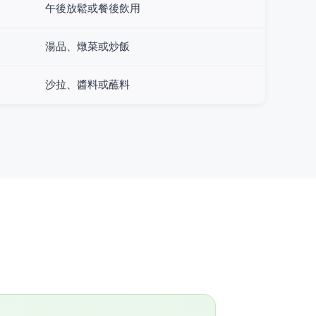
午後放鬆或餐後飲用
湯品、燉菜或炒飯
沙拉、醬料或蘸料
。