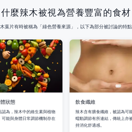
為什麼辣木被視為營養豐富的食材
木葉片有時被稱為「綠色營養來源」，以下為部分被討論的特點
整體狀態
飲食纖維
點認為，辣木中的維生素與植物
辣木含有膳食纖維，被認為可
，可能與身體日常調節機制存在
蠕動調節有所連結，傳統上亦
持消化舒適感。