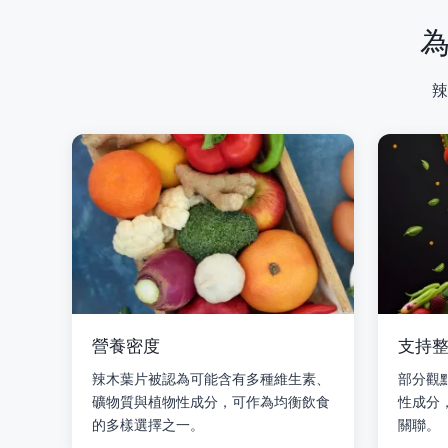
辣
營養密度
支持
辣木葉片被認為可能含有多種維生素、
部分觀
礦物質與植物性成分，可作為均衡飲食
性成分
的多樣選擇之一。
關聯。