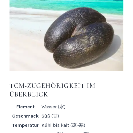
TCM-ZUGEHÖRIGKEIT IM
ÜBERBLICK
Element
Wasser (水)
Geschmack
Süß (甘)
Temperatur
Kühl bis kalt (凉~寒)