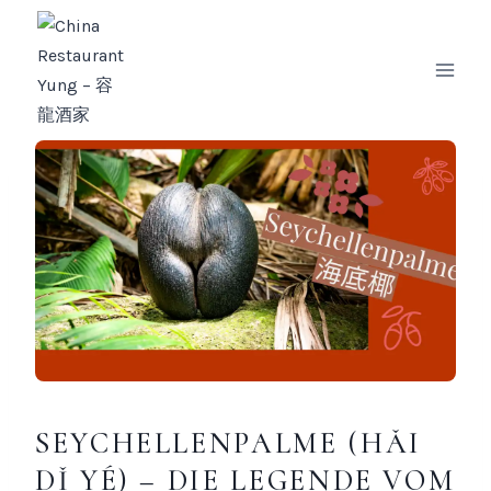
Zum
Inhalt
springen
SEYCHELLENPALME (HǍI
DǏ YÉ) – DIE LEGENDE VOM