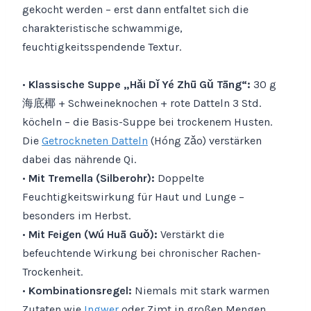
gekocht werden – erst dann entfaltet sich die
charakteristische schwammige,
feuchtigkeitsspendende Textur.
•
Klassische Suppe „Hǎi Dǐ Yé Zhū Gǔ Tāng“:
30 g
海底椰 + Schweineknochen + rote Datteln 3 Std.
köcheln – die Basis-Suppe bei trockenem Husten.
Die
Getrockneten Datteln
(Hóng Zǎo) verstärken
dabei das nährende Qi.
•
Mit Tremella (Silberohr):
Doppelte
Feuchtigkeitswirkung für Haut und Lunge –
besonders im Herbst.
•
Mit Feigen (Wú Huā Guǒ):
Verstärkt die
befeuchtende Wirkung bei chronischer Rachen-
Trockenheit.
•
Kombinationsregel:
Niemals mit stark warmen
Zutaten wie
Ingwer
oder Zimt in großen Mengen